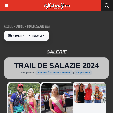
ACCUEIL
>
GALERIE
>
TRAIL DE SALAZIE 2024
🖼️
OUVRIR LES IMAGES
GALERIE
TRAIL DE SALAZIE 2024
197 photos
|
Revenir à la liste d'albums
|
Diaporama