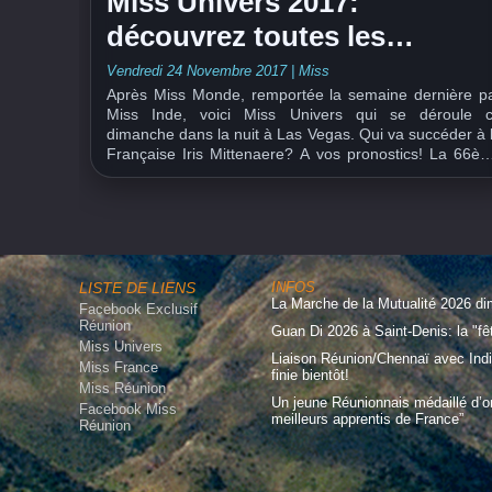
Miss Univers 2017:
découvrez toutes les
candidates
Vendredi 24 Novembre 2017
|
Miss
Après Miss Monde, remportée la semaine dernière p
Miss Inde, voici Miss Univers qui se déroule 
dimanche dans la nuit à Las Vegas. Qui va succéder à 
Française Iris Mittenaere? A vos pronostics! La 66è
édition de Miss Univers se déroule cette année 
Planet Hollywood Resort and Casino de...
LISTE DE LIENS
INFOS
La Marche de la Mutualité 2026 d
Facebook Exclusif
Réunion
Guan Di 2026 à Saint-Denis: la "fê
Miss Univers
Liaison Réunion/Chennaï avec Indi
Miss France
finie bientôt!
Miss Réunion
Un jeune Réunionnais médaillé d’o
Facebook Miss
meilleurs apprentis de France”
Réunion