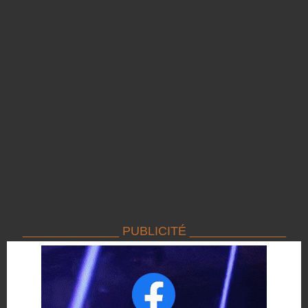
______________ PUBLICITÉ ______________