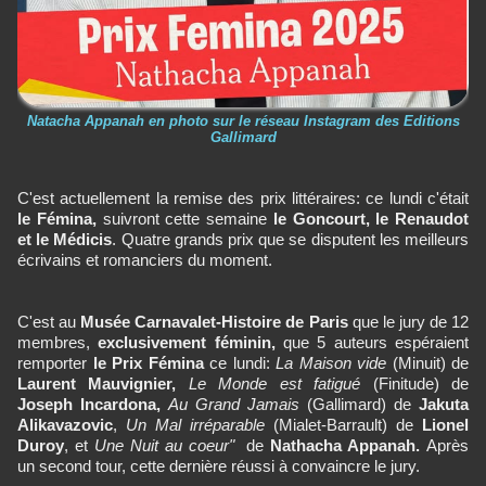
Natacha Appanah en photo sur le réseau Instagram des Editions
Gallimard
C'est actuellement la remise des prix littéraires: ce lundi c'était
le Fémina,
suivront cette semaine
le Goncourt, le Renaudot
et le Médicis
. Quatre grands prix que se disputent les meilleurs
écrivains et romanciers du moment.
C'est au
Musée Carnavalet-Histoire de Paris
que le jury de 12
membres,
exclusivement féminin,
que 5 auteurs espéraient
remporter
le Prix Fémina
ce lundi:
La Maison vide
(Minuit) de
Laurent Mauvignier,
Le Monde est fatigué
(Finitude) de
Joseph Incardona,
Au Grand Jamais
(Gallimard) de
Jakuta
Alikavazovic
,
Un Mal irréparable
(Mialet-Barrault) de
Lionel
Duroy
, et
Une Nuit au coeur"
de
Nathacha Appanah.
Après
un second tour, cette dernière réussi à convaincre le jury.