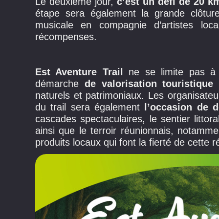
Le deuxième jour,
c’est un défi de 20 k
étape sera également la grande clôtur
musicale en compagnie d’artistes lo
récompenses.
Est Aventure Trail
ne se limite pas à l
démarche
de valorisation touristique
naturels et patrimoniaux. Les organisateu
du trail sera également
l’occasion de 
cascades spectaculaires, le sentier littor
ainsi que le terroir réunionnais, notammen
produits locaux qui font la fierté de cette r