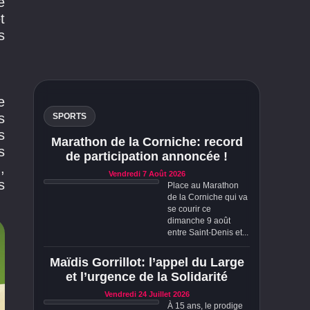
e
t
s
e
s
SPORTS
s
Marathon de la Corniche: record
s
de participation annoncée !
,
Vendredi 7 Août 2026
s
Place au Marathon
de la Corniche qui va
se courir ce
dimanche 9 août
entre Saint-Denis et...
Maïdis Gorrillot: l’appel du Large
et l’urgence de la Solidarité
Vendredi 24 Juillet 2026
À 15 ans, le prodige