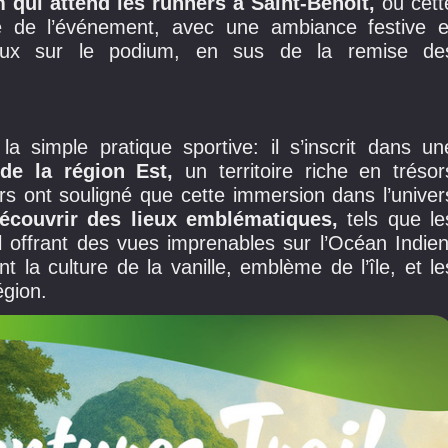
m qui attend les runners à Saint-Benoît,
où cett
e de l’événement, avec une ambiance festive e
caux sur le podium, en sus de la remise de
a simple pratique sportive: il s’inscrit dans un
 de la région Est,
un territoire riche en trésor
rs ont souligné que cette immersion dans l’univer
découvrir des lieux emblématiques,
tels que le
al offrant des vues imprenables sur l’Océan Indien
t la culture de la vanille, emblème de l’île, et le
égion.