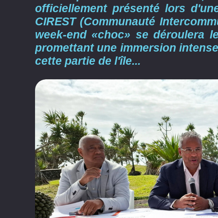
officiellement présenté lors d'u
CIREST (Communauté Intercommun
week-end «choc» se déroulera l
promettant une immersion intense d
cette partie de l'île...