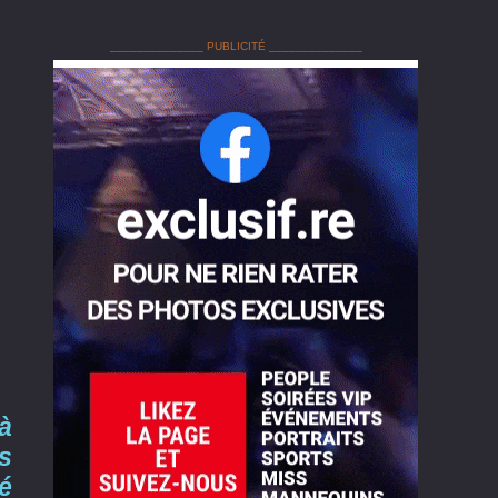
______________ PUBLICITÉ ______________
à
s
é