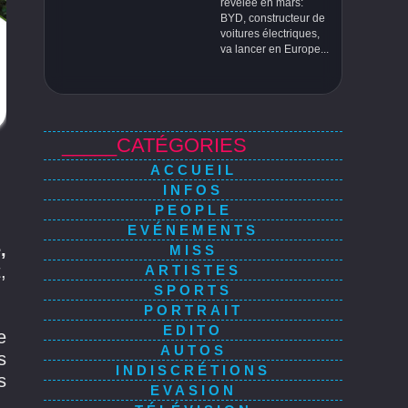
révélée en mars:
BYD, constructeur de
voitures électriques,
va lancer en Europe...
_____CATÉGORIES
ACCUEIL
INFOS
PEOPLE
EVÉNEMENTS
,
MISS
,
ARTISTES
SPORTS
PORTRAIT
EDITO
e
AUTOS
s
INDISCRÉTIONS
s
EVASION