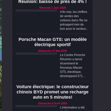
Réunion: baisse de près de 4% !
Mercredi 3 Juin 2026
A fin mai, les chiffres
de ventes des
voitures dans l'île ne
présagent rien de
bon pour le secteur...
Porsche Macan GTS: un modèle
électrique sportif
Dimanche 17 Mai 2026
Le Centre Porsche
Réunion a lancé
récemment le
Nouveau Macan
GTS, électrique,
développant 571...
Voiture électrique: le constructeur
chinois BYD promet une recharge
auto en 5 minutes!
Dimanche 5 Avril 2026
L'information a été