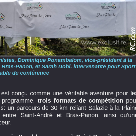
mistes, Dominique Ponambalom, vice-président à la
e Bras-Panon, et Sarah Dobi, intervenante pour Sport
 table de conférence
est conçu comme une véritable aventure pour le
Au programme,
trois formats de compétition
pou
s: un parcours de 30 km reliant Salazie à la Plain
ntre Saint-André et Bras-Panon, ainsi qu’un
ceur.