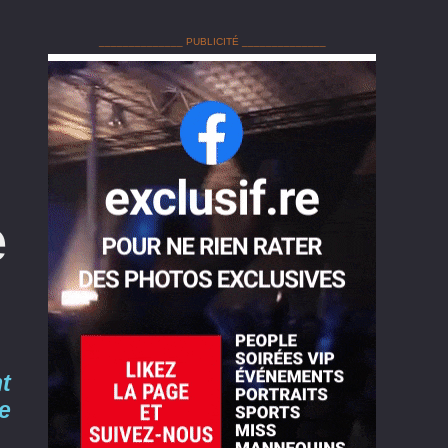
______________ PUBLICITÉ ______________
e
nt
e