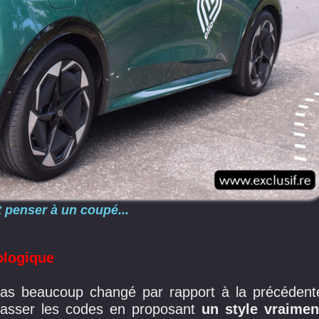
it penser à un coupé...
ologique
pas beaucoup changé par rapport à la précédent
 casser les codes en proposant
un style vraimen