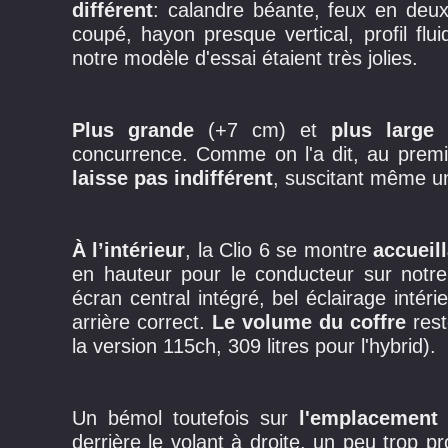
différent
: calandre béante, feux en deux 
coupé, hayon presque vertical, profil fl
notre modèle d'essai étaient très jolies.
Plus grande
(+7 cm) et
plus large
(
concurrence. Comme on l'a dit, au prem
laisse pas indifférent
, suscitant même un
À l’intérieur
, la Clio 6 se montre
accueil
en hauteur pour le conducteur sur notre 
écran central intégré, bel éclairage intéri
arrière correct.
Le volume du coffre
res
la version 115ch, 309 litres pour l'hybrid).
Un bémol toutefois sur
l'emplacement
derrière le volant à droite, un peu trop p