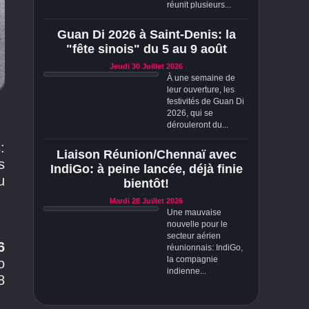
réunit plusieurs...
Guan Di 2026 à Saint-Denis: la
"fête sinois" du 5 au 9 août
Jeudi 30 Juillet 2026
À une semaine de
leur ouverture, les
festivités de Guan Di
2026, qui se
dérouleront du...
:
Liaison Réunion/Chennaï avec
s
IndiGo: à peine lancée, déjà finie
u
bientôt!
Mardi 28 Juillet 2026
Une mauvaise
nouvelle pour le
secteur aérien
6
réunionnais: IndiGo,
la compagnie
o
indienne...
8