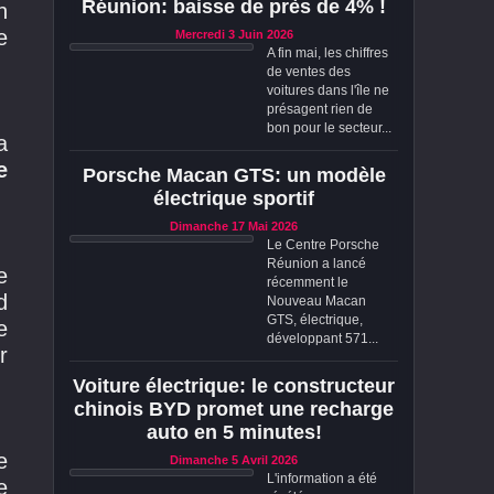
Réunion: baisse de près de 4% !
n
e
Mercredi 3 Juin 2026
A fin mai, les chiffres
de ventes des
voitures dans l'île ne
présagent rien de
bon pour le secteur...
a
e
Porsche Macan GTS: un modèle
électrique sportif
Dimanche 17 Mai 2026
Le Centre Porsche
Réunion a lancé
e
récemment le
d
Nouveau Macan
GTS, électrique,
e
développant 571...
r
Voiture électrique: le constructeur
chinois BYD promet une recharge
auto en 5 minutes!
e
Dimanche 5 Avril 2026
L'information a été
e