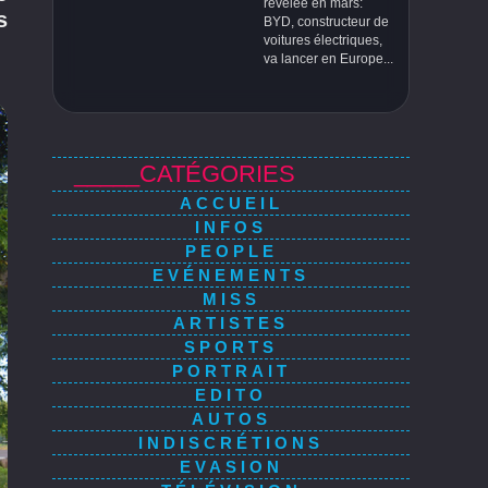
révélée en mars:
s
BYD, constructeur de
voitures électriques,
va lancer en Europe...
_____CATÉGORIES
ACCUEIL
INFOS
PEOPLE
EVÉNEMENTS
MISS
ARTISTES
SPORTS
PORTRAIT
EDITO
AUTOS
INDISCRÉTIONS
EVASION