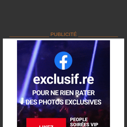
______________ PUBLICITÉ ______________