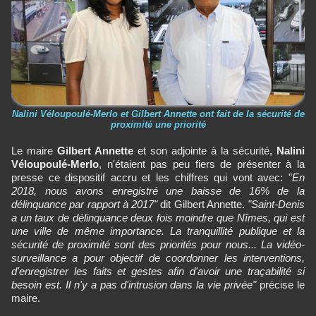
Nalini Véloupoulé-Merlo et Gilbert Annette ont fait de la sécurité de
proximité une priorité
Le maire
Gilbert Annette
et son adjointe à la sécurité,
Nalini
Véloupoulé-Merlo
, n'étaient pas peu fiers de présenter à la
presse ce dispositif accru et les chiffres qui vont avec: "
En
2018, nous avons enregistré une baisse de 16% de la
délinquance par rapport à 2017"
dit Gilbert Annette.
"Saint-Denis
a un taux de délinquance deux fois moindre que Nîmes, qui est
une ville de même importance. La tranquillité publique et la
sécurité de proximité sont des priorités pour nous... La vidéo-
surveillance a pour objectif de coordonner les interventions,
d'enregistrer les faits et gestes afin d'avoir une traçabilité si
besoin est. Il n'y a pas d'intrusion dans la vie privée"
précise le
maire.