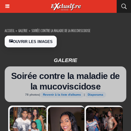
ACCUEIL
>
GALERIE
>
SOIRÉE CONTRE LA MALADIE DE LA MUCOVISCIDOSE
🖼️
OUVRIR LES IMAGES
GALERIE
Soirée contre la maladie de
la mucoviscidose
78 photos
|
Revenir à la liste d'albums
|
Diaporama