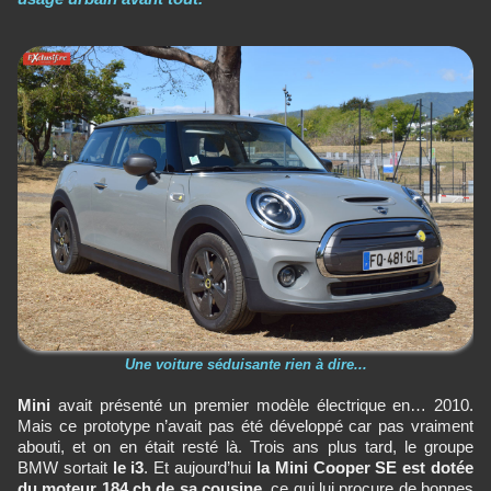
Une voiture séduisante rien à dire...
Mini
avait présenté un premier modèle électrique en… 2010.
Mais ce prototype n’avait pas été développé car pas vraiment
abouti, et on en était resté là. Trois ans plus tard, le groupe
BMW sortait
le i3
. Et aujourd’hui
la Mini Cooper SE est dotée
du moteur 184 ch de sa cousine
, ce qui lui procure de bonnes