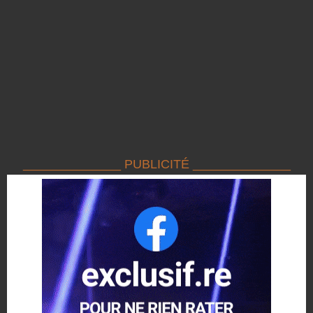
______________ PUBLICITÉ ______________