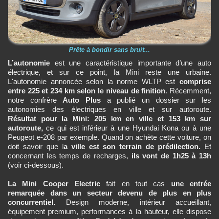
Prête à bondir sans bruit...
L’autonomie
est une caractéristique importante d’une auto
électrique, et sur ce point, la Mini reste une urbaine.
L'autonomie annoncée selon la norme WLTP est
comprise
entre 225 et 234 km selon le niveau de finition
. Récemment,
notre confrère
Auto Plus
a publié un dossier sur les
autonomies
des électriques
en ville et sur autoroute.
Résultat pour la Mini: 205 km en ville et 153 km sur
autoroute,
ce qui est inférieur à une Hyundai Kona ou à une
Peugeot e-208 par exemple. Quand on achète cette voiture, on
doit savoir que l
a ville est son terrain de prédilection.
Et
concernant les temps de recharges,
ils vont de 1h25 à 13h
(voir ci-dessous).
La Mini Cooper Electric
fait en tout cas
une entrée
remarquée dans un secteur devenu de plus en plus
concurrentiel.
Design moderne, intérieur accueillant,
équipement premium, performances à la hauteur, elle dispose