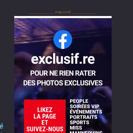
______________ PUBLICITÉ ______________
té