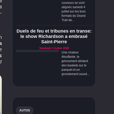
a
coureurs se sont
a
alignés samedi 4
juillet sur les trois
-
formats du Grand
Trail de...
Duels de feu et tribunes en transe:
le show Richardson a embrasé
n
Saint-Pierre
a
e
Vendredi 3 Juillet 2026
Une chaleur
s
étouffante, le
t
grincement strident
des baskets sur le
parquet et un
grondement sourd...
AUTOS