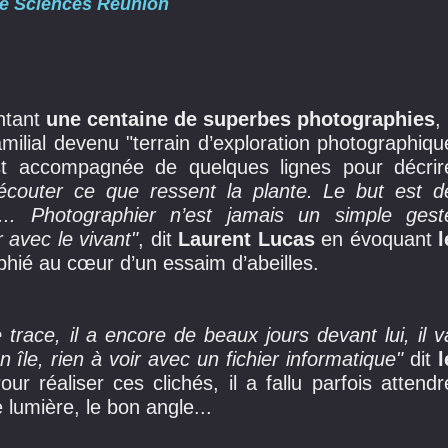
de Sciences Réunion
ntant
une centaine de superbes photographies
, 
amilial devenu "terrain d’exploration photographiqu
t accompagnée de quelques lignes pour décrir
 écouter ce que ressent la plante. Le but est d
se... Photographier n’est jamais un simple gest
r avec le vivant"
, dit
Laurent Lucas
en évoquant
l
ié au cœur d’un essaim d’abeilles.
e trace, il a encore de beaux jours devant lui, il v
n île, rien à voir avec un fichier informatique"
dit
l
ur réaliser ces clichés, il a fallu parfois attendr
lumière, le bon angle...