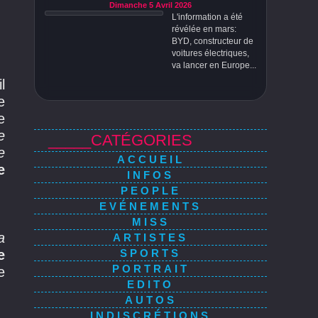
Dimanche 5 Avril 2026
L'information a été
révélée en mars:
BYD, constructeur de
voitures électriques,
va lancer en Europe...
il
e
e
e
_____CATÉGORIES
e
ACCUEIL
e
INFOS
PEOPLE
EVÉNEMENTS
MISS
a
ARTISTES
SPORTS
e
PORTRAIT
e
EDITO
AUTOS
INDISCRÉTIONS