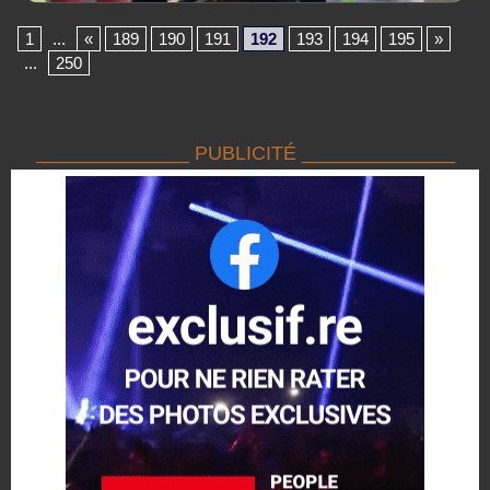
1
...
«
189
190
191
192
193
194
195
»
...
250
______________ PUBLICITÉ ______________